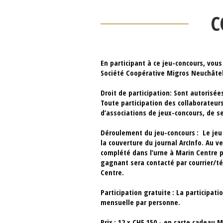
C
En participant à ce jeu-concours, vous
Société Coopérative Migros Neuchâtel
Droit de participation:
Sont autorisées
Toute participation des collaborateur
d’associations de jeux-concours, de s
Déroulement du jeu-concours :
Le jeu 
la couverture du journal ArcInfo. Au v
complété
dans l’urne à Marin Centre p
gagnant sera contacté
par courrier/t
Centre.
Participation gratuite :
La participati
mensuelle par personne.
Prix :
12 x CHF 150.- en carte cadeau M