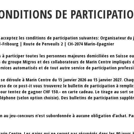
ONDITIONS DE PARTICIPATI
 acceptez les conditions de participation suivantes:
Organisateur du j
-Fribourg | Route de Perveuils 2 | CH-2074 Marin-Epagnier
 à participer toutes les personnes majeures domiciliées en Suisse ou
s du groupe Migros et des collaborateurs de Marin Centre impliqués d
ervices automatisés et de tout autre service de participation profess
se déroule à Marin Centre du 15 janvier 2026 au 15 janvier 2027. Chaq
erso de ce post-it vous trouverez le bulletin de participation à rempli
our tentez de gagner CHF 150.- en carte cadeau. Le tirage au sort se 
éléphone (selon option choisie)
.
Des bulletins de participation supplé
on au jeu-concours n’est subordonnée à aucune obligation d’achat. Par
arin Centre. Les gains qui ne seront pas récupérés dans les 90 jours