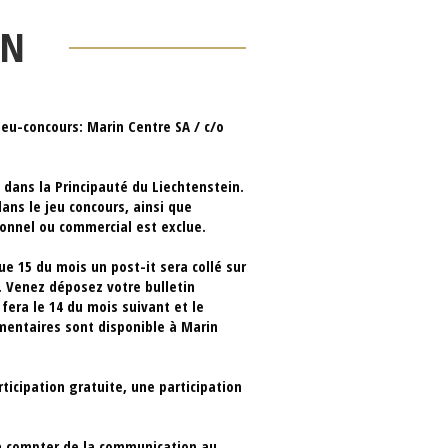
ON
eu-concours: Marin Centre SA / c/o
 dans la Principauté du Liechtenstein.
ans le jeu concours, ainsi que
ionnel ou commercial est exclue.
ue 15 du mois un post-it sera collé sur
r. Venez déposez votre bulletin
fera le 14 du mois suivant et le
mentaires sont disponible à Marin
ticipation gratuite, une participation
 à compter de la communication au